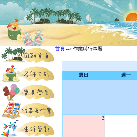
首頁
--> 作業與行事曆
週日
週一
2