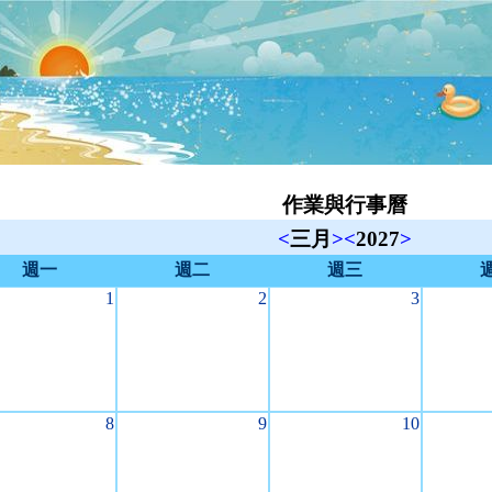
作業與行事曆
<
三月
>
<
2027
>
週一
週二
週三
1
2
3
8
9
10