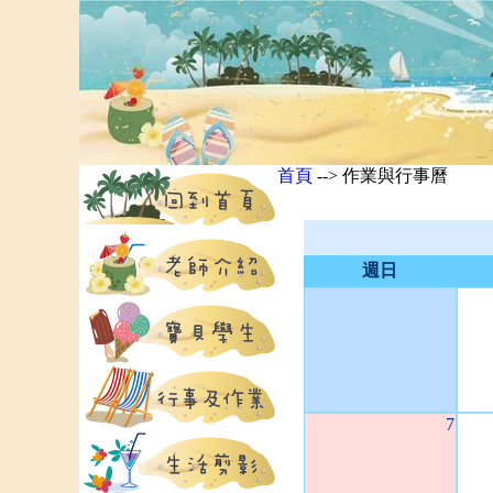
首頁
--> 作業與行事曆
週日
7