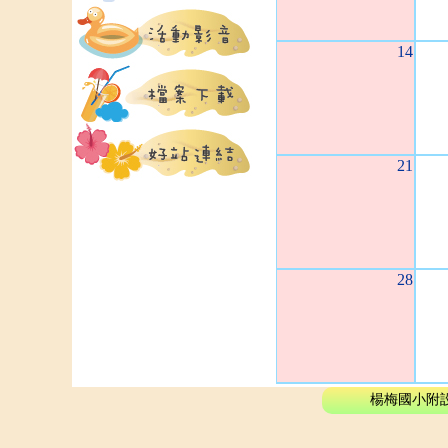
14
21
28
楊梅國小附設幼