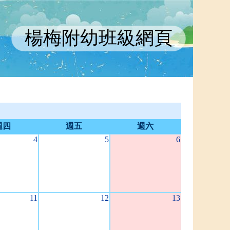
楊梅附幼班級網頁
週四
週五
週六
4
5
6
11
12
13