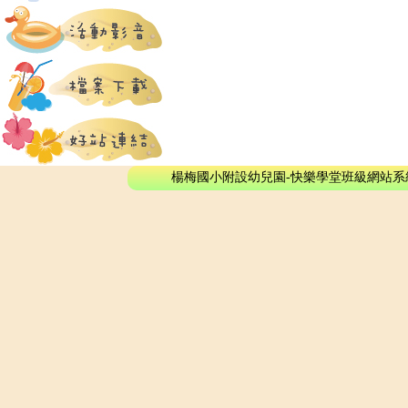
楊梅國小附設幼兒園-快樂學堂班級網站系統 - © 2