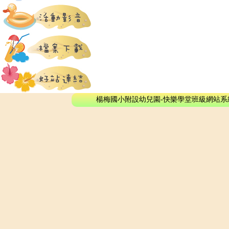
楊梅國小附設幼兒園-快樂學堂班級網站系統 - © 2