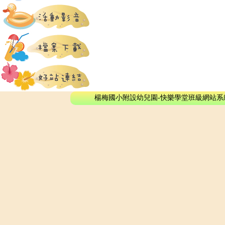
楊梅國小附設幼兒園-快樂學堂班級網站系統 - © 2