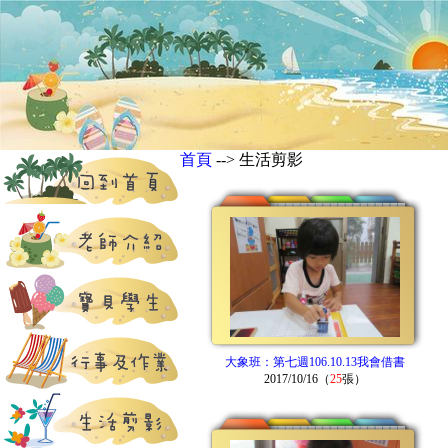
首頁
--> 生活剪影
大象班：第七週106.10.13我會借書
2017/10/16（
25
張）