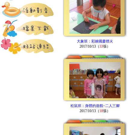
大象班：彩繪國慶煙火
2017/10/13（
33
張）
松鼠班：身體的遊戲~二人三腳
2017/10/13（
18
張）