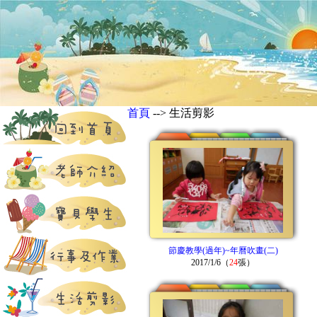
首頁
--> 生活剪影
節慶教學(過年)~年曆吹畫(二)
2017/1/6（
24
張）