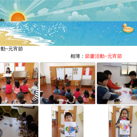
慶活動~元宵節
相簿：
節慶活動~元宵節