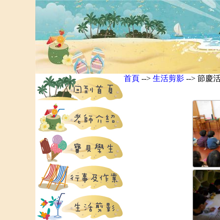
首頁
-->
生活剪影
--> 節