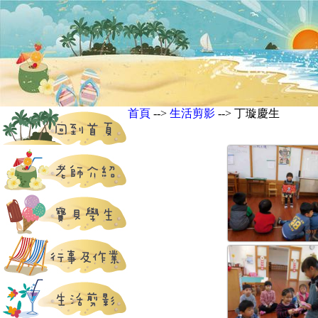
首頁
-->
生活剪影
--> 丁璇慶生