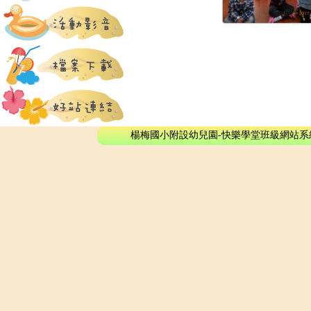
楊梅國小附設幼兒園-快樂學堂班級網站系統 - © 2