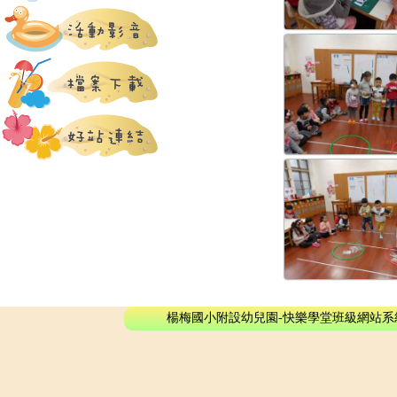
楊梅國小附設幼兒園-快樂學堂班級網站系統 - © 2