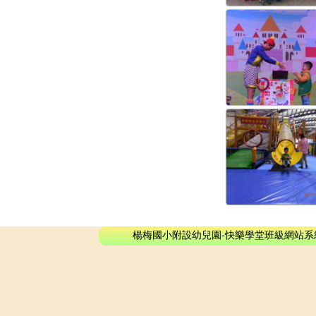
楊梅國小附設幼兒園-快樂學堂班級網站系統 - © 2