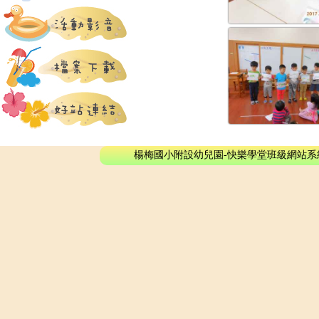
楊梅國小附設幼兒園-快樂學堂班級網站系統 - © 2