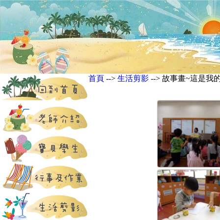
首頁
-->
生活剪影
--> 故事畫~這是我