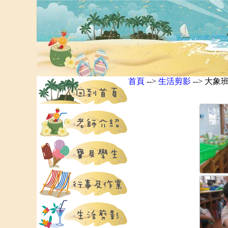
首頁
-->
生活剪影
--> 大