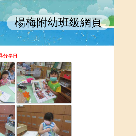
楊梅附幼班級網頁
具分享日