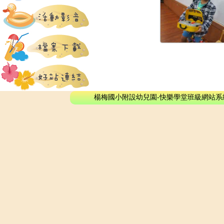
楊梅國小附設幼兒園-快樂學堂班級網站系統 - © 2