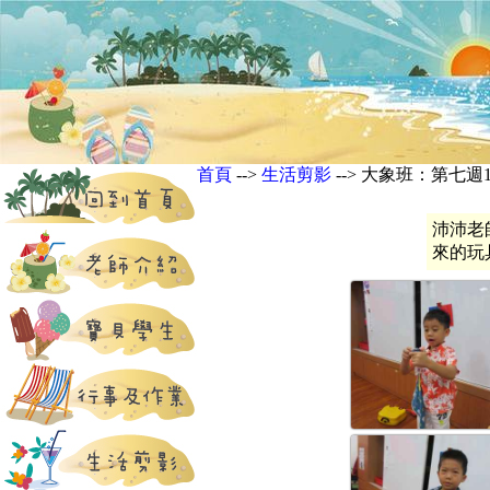
首頁
-->
生活剪影
--> 大象班：第七週10
沛沛老
來的玩