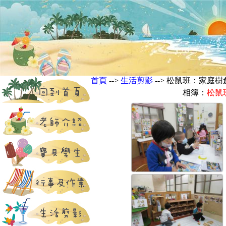
首頁
-->
生活剪影
--> 松鼠班：家
相簿：
松鼠