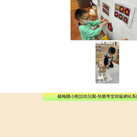
楊梅國小附設幼兒園-快樂學堂班級網站系統 - © 2