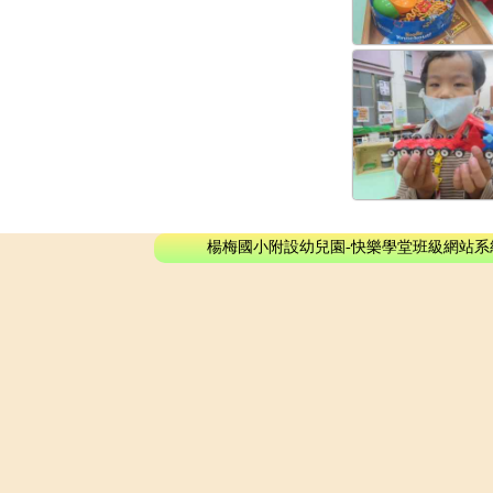
楊梅國小附設幼兒園-快樂學堂班級網站系統 - © 2