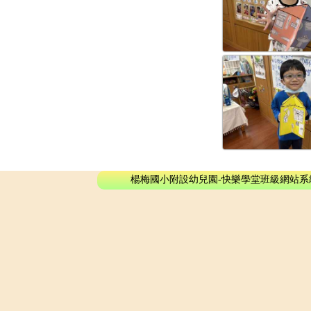
楊梅國小附設幼兒園-快樂學堂班級網站系統 - © 2