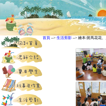
首頁
-->
生活剪影
--> 繪本:斑馬花