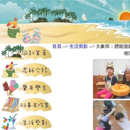
首頁
-->
生活剪影
--> 大象班：體能
相