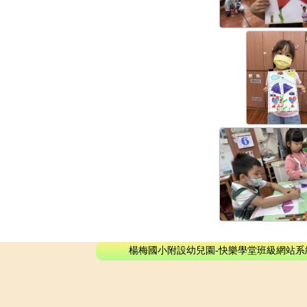
楊梅國小附設幼兒園-快樂學堂班級網站系統 - © 2