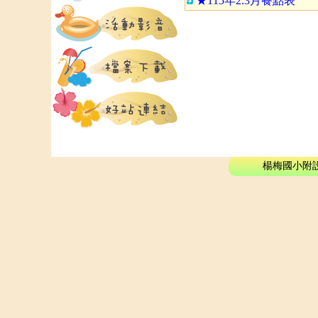
★115年2.3月餐點表
楊梅國小附設幼