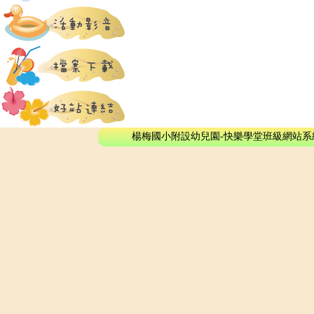
楊梅國小附設幼兒園-快樂學堂班級網站系統 - © 2