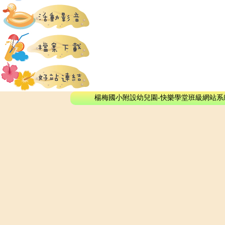
楊梅國小附設幼兒園-快樂學堂班級網站系統 - © 2