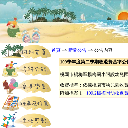
首頁
-->
新聞公告
--> 公告內容
109學年度第二學期收退費基準公告.....
桃園市楊梅區楊梅國小附設幼兒園
收費標準：依據桃園市幼兒園收
附加檔案 1：
109.2楊梅附幼收退費