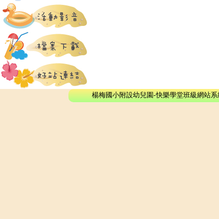
楊梅國小附設幼兒園-快樂學堂班級網站系統 - © 2