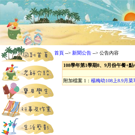
首頁
-->
新聞公告
--> 公告內容
108學年第1學期8、9月份午餐+點心菜單.
附加檔案 1：
楊梅幼108上8.9月菜單.