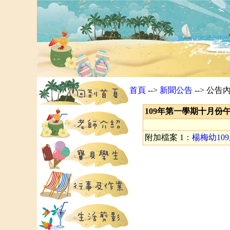
首頁
-->
新聞公告
--> 公告
109年第一學期十月份午餐+點
附加檔案 1：
楊梅幼109